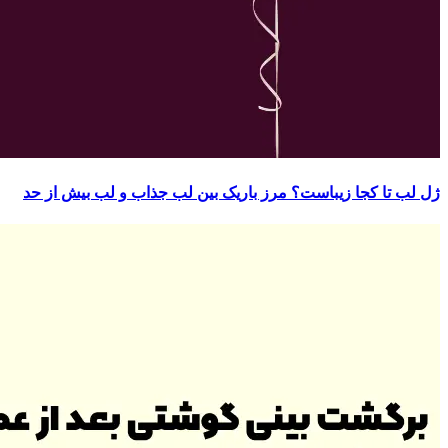
ژل لب تا کجا زیباست؟ مرز باریک بین لب جذاب و لب بیش از حد