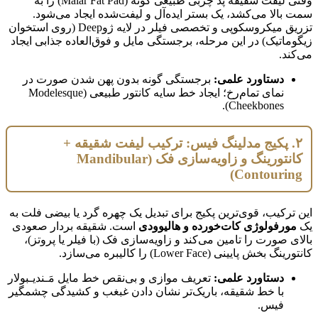
وقتی لیفت شقیقه پد چربی طبیعی گونه (Malar Fat Pad) را به
سمت بالا می‌کشد، یک بستر ایده‌آل و لیفت‌شده ایجاد می‌شود.
تزریق میکروسکوپی و تخصصی فیلر در لایه ژوDeep (روی استخوان
زیگوماتیک) در این مرحله، برجستگی مایل و فوق‌العاده جذابی ایجاد
می‌کند.
دستاورد علمی:
برجستگی گونه بدون پهن شدن صورت در
نمای تمام‌رخ؛ ایجاد خط سایه کانتور طبیعی (Modelesque
Cheekbones).
۲. پکیج مدلینگ فیس: ترکیب لیفت شقیقه +
کانتورینگ و زاویه‌سازی فک (Mandibular
Contouring)
این ترکیب، قوی‌ترین پکیج برای تبدیل یک چهره گرد یا بیضی فلت به
یک
مورفولوژی کات‌خورده و هالیوودی
است. شقیقه بردار صعودی
بالای صورت را تامین می‌کند و زاویه‌سازی فک (با فیلر یا پروتز)،
کانتورینگ بخش پایینی (Lower Face) را کالیبره می‌سازد.
دستاورد علمی:
تعریف موازی و بی‌نقص خط مایل مَـندیـبولار
با خط شقیقه، باریک‌تر نشان دادن غبغب و کشیدگی چشمگیر
فیس.