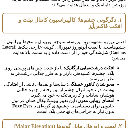
پوزیشن داینامیک و آیده‌آل هدایت می‌کند:
۱. دگرگونی چشم‌ها؛ کالیبراسیون کانتال تیلت و
افکت فاکس‌آیز
اصلی‌ترین و مشهودترین پروسه، متوجه اوربیتال و محیط پیرامون
چشم‌هاست. با لیفت آپونوروز تمپورال، گوشه خارجی پلک‌ها (Lateral
Canthus) شل‌شدگی خود را از دست داده و به سمت بالا هدایت
می‌شود.
افکت درشت‌نمایی ارگانیک:
با باز شدن چین‌های پوستی روی
پلک، چشم‌ها کشیده‌تر، بازتر و به طرز جذابی درشت‌تر به
نظر می‌رسند.
محو شدن کانتور خستگی:
سایه‌ها و پف‌های ناشی از افتادگی
پوست در ناحیه لترال چشم از بین رفته و چهره حالتی
هوشیار، شاداب و کاریزماتیک به خود می‌گیرد.
امضای زیبایی مدرن:
این تغییر بیومکانیکال همان فرمول
جادویی برای دستیابی به چشم‌های گربه‌ای یا
Foxy Eyes
بدون نیاز به جراحی‌های تهاجمی پلک است.
۲. لیفت و اورهال مایل گونه‌ها (Malar Elevation)