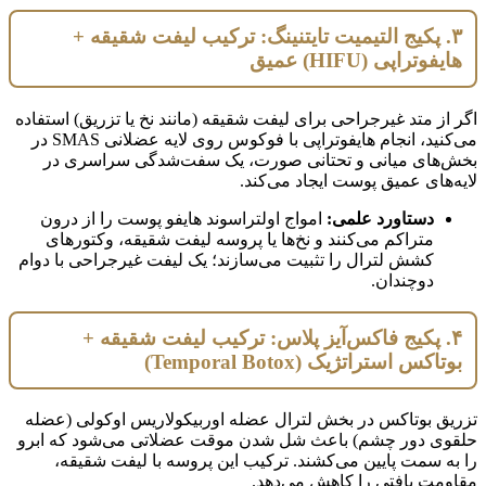
۳. پکیج التیمیت تایتنینگ: ترکیب لیفت شقیقه +
هایفوتراپی (HIFU) عمیق
اگر از متد غیرجراحی برای لیفت شقیقه (مانند نخ یا تزریق) استفاده
می‌کنید، انجام هایفوتراپی با فوکوس روی لایه عضلانی SMAS در
بخش‌های میانی و تحتانی صورت، یک سفت‌شدگی سراسری در
لایه‌های عمیق پوست ایجاد می‌کند.
دستاورد علمی:
امواج اولتراسوند هایفو پوست را از درون
متراکم می‌کنند و نخ‌ها یا پروسه لیفت شقیقه، وکتورهای
کشش لترال را تثبیت می‌سازند؛ یک لیفت غیرجراحی با دوام
دوچندان.
۴. پکیج فاکس‌آیز پلاس: ترکیب لیفت شقیقه +
بوتاکس استراتژیک (Temporal Botox)
تزریق بوتاکس در بخش لترال عضله اوربیکولاریس اوکولی (عضله
حلقوی دور چشم) باعث شل شدن موقت عضلاتی می‌شود که ابرو
را به سمت پایین می‌کشند. ترکیب این پروسه با لیفت شقیقه،
مقاومت بافتی را کاهش می‌دهد.