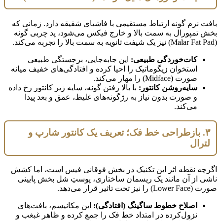
بافت نرم گونه ارتباط مستقیمی با فاشیای شقیقه دارد. زمانی که
بخش تمپورال به سمت بالا و خارج فیکس می‌شود، پد چربی گونه
(Malar Fat Pad) نیز یک شیفت ثانویه به سمت بالا را تجربه می‌کند.
کات‌خوردگی طبیعی:
این جابه‌جایی، برجستگی طبیعی
استخوان زیگوماتیک را احیا کرده و افتادگی‌های خفیف میانه
صورت (Midface) را مهار می‌کند.
سایه‌روشن کانتور:
با بالا رفتن گونه، سایه زیر کانتور رخ داده
و صورت بدون نیاز به رژگونه‌های غلیظ، عمق و بعد پیدا
می‌کند.
۳. بازطراحی خط فک؛ تعریف یک کانتور شارپ و
لترال
اگرچه نقطه اثر این تکنیک در بخش فوقانی فیس است، اما کشش
ناشی از آن مانند یک ریسمان ساختاری، پوستِ شل بخش پایینی
صورت (Lower Face) را نیز تحت تاثیر قرار می‌دهد.
اصلاح خطوط ساگینگ (افتادگی):
این مکانیسم، بافت‌های
نزول‌کرده در امتداد خط فک را جمع کرده و ظاهر غبغب و