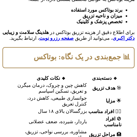
برند بوتاکس مورد استفاده
میزان و ناحیه تزریق
تخصص پزشک و کلینیک
برای اطلاع دقیق از هزینه تزریق بوتاکس در
هلدینگ سلامت و زیبایی
دکتر اکبری
، می‌توانید از طریق
صفحه رزرو نوبت
، ارتباط بگیرید.
📊 جمع‌بندی در یک نگاه: بوتاکس
🔹 دسته‌بندی
🔸 نکات کلیدی
کاهش چین و چروک، درمان میگرن
🎯
هدف تزریق
و تعریق، تسکین اسپاسم
جوانسازی طبیعی، کاهش درد،
🌟
مزایا
کنترل تعریق
بزرگسالان بالای ۱۸ سال
👩‍⚕️
افراد مناسب
🚫
افراد
باردار، شیرده، ضعف عضلانی
نامناسب
مشاوره، بررسی نواحی، تزریق،
🏥
مراحل تزریق