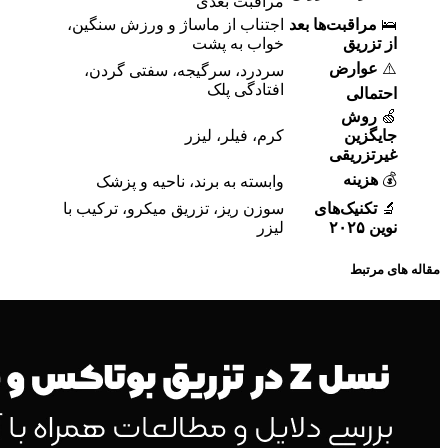
مراقبت بعدی
🛌
مراقبت‌ها بعد
اجتناب از ماساژ و ورزش سنگین،
از تزریق
خواب به پشت
⚠️
عوارض
سردرد، سرگیجه، سفتی گردن،
افتادگی پلک
احتمالی
🍏
روش
جایگزین
کرم، فیلر، لیزر
غیرتزریقی
💰
هزینه
وابسته به برند، ناحیه و پزشک
🔬
تکنیک‌های
سوزن ریز، تزریق میکرو، ترکیب با
نوین ۲۰۲۵
لیزر
مقاله های مرتبط