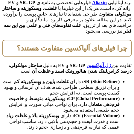
برند ایتالیایی
Aliaxin
فیلرهایی تخصصی به نام‌های
SR، GP و EV
ارائه کرده است. هر یک از این فیلرها با
غلظت، ویسکوزیته و ساختار
مولکولی متفاوت
طراحی شده‌اند تا نیازهای خاص پوست را برآورده
کنند. در این مقاله، علاوه بر معرفی کاربرد، ماندگاری و
مراقبت‌های بعد از تزریق،
علت تفاوت‌های فنی و علمی بین این سه
فیلر
نیز بررسی می‌شود.
چرا فیلرهای آلیاکسین متفاوت هستند؟
تفاوت بین
ژل آلیاکسین
SR، GP و EV
به دلیل
ساختار مولکولی،
درصد کراس‌لینک شدن هیالورونیک اسید و غلظت آن
است.
SR (Skin Refiner):
دارای
غلظت پایین و ویسکوزیته کم
است
و برای تزریق سطحی طراحی شده. هدف آن آبرسانی و بهبود
کیفیت پوست است، نه افزایش حجم.
GP (Global Performance):
ویسکوزیته متوسط و خاصیت
فرم‌دهی متعادل
دارد. برای نواحی میانی صورت و افزایش
حجم طبیعی استفاده می‌شود.
EV (Essential Volume):
دارای
ویسکوزیته بالا و غلظت زیاد
است و قدرت لیفت و حجم‌دهی بالایی دارد. مناسب نواحی
عمقی که نیاز به فرم‌دهی و بازسازی حجم دارند.