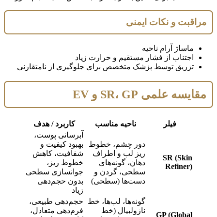
مراقبت و نکات ایمنی
ماساژ آرام ناحیه
اجتناب از فشار مستقیم و حرارت زیاد
تزریق توسط پزشک متخصص برای جلوگیری از نامتقارنی
مقایسه علمی SR، GP و EV
فیلر
ناحیه مناسب
کاربرد / هدف
آبرسانی پوست،
دور چشم، خطوط
بهبود کیفیت و
ریز لب و اطراف
شفافیت، کاهش
SR (Skin
دهان، گونه‌های
خطوط ریز،
Refiner)
سطحی، گردن و
جوانسازی سطحی
دست‌ها (سطحی)
بدون حجم‌دهی
زیاد
گونه‌ها، لب‌ها، خط
حجم‌دهی طبیعی،
نازولبیال (خط
فرم‌دهی متعادل،
GP (Global