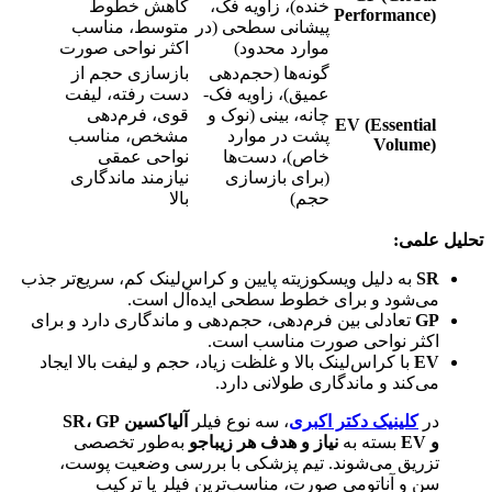
خنده)، زاویه فک،
کاهش خطوط
Performance)
پیشانی سطحی (در
متوسط، مناسب
موارد محدود)
اکثر نواحی صورت
گونه‌ها (حجم‌دهی
بازسازی حجم از
عمیق)، زاویه فک-
دست رفته، لیفت
چانه، بینی (نوک و
قوی، فرم‌دهی
EV (Essential
پشت در موارد
مشخص، مناسب
Volume)
خاص)، دست‌ها
نواحی عمقی
(برای بازسازی
نیازمند ماندگاری
حجم)
بالا
تحلیل علمی:
SR
به دلیل ویسکوزیته پایین و کراس‌لینک کم، سریع‌تر جذب
می‌شود و برای خطوط سطحی ایده‌آل است.
GP
تعادلی بین فرم‌دهی، حجم‌دهی و ماندگاری دارد و برای
اکثر نواحی صورت مناسب است.
EV
با کراس‌لینک بالا و غلظت زیاد، حجم و لیفت بالا ایجاد
می‌کند و ماندگاری طولانی دارد.
در
کلینیک دکتر اکبری
، سه نوع فیلر
آلیاکسین SR، GP
و EV
بسته به
نیاز و هدف هر زیباجو
به‌طور تخصصی
تزریق می‌شوند. تیم پزشکی با بررسی وضعیت پوست،
سن و آناتومی صورت، مناسب‌ترین فیلر یا ترکیب