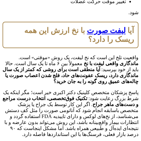
تغییر موقت حرکت عضلات
شود.
آیا
لیفت صورت
با نخ ارزش این همه
ریسک را دارد؟
واقعیت تلخ این است که نخ لیفت، یک روش «موقتی» است.
ماندگاری واقعی لیفت با نخ
معمولاً بین ۶ ماه تا یک سال است. حالا
باید از خود بپرسید:
آیا منطقی است برای روشی که کمتر از یک سال
ماندگاری دارد، ریسک عفونت‌های حاد، فلج شدن اعصاب صورت یا
چاله‌های عمیق روی گونه را به جان خرید؟
پاسخ پزشکان متخصص کلینیک دکتر اکبری خیر است؛ مگر اینکه یک
شرط بزرگ رعایت شود:
تکنیک فوق‌تخصصی، انتخاب درست مراجع
و دست‌های ماهر جراح
. اگر این کار توسط یک جراح یا پزشک
متخصص باسابقه انجام شود که آناتومی صورت را مثل کف دستش
می‌شناسد، از نخ‌های لوکس و دارای تاییدیه FDA استفاده گردد و
انتظارات بیمار واقع‌بینانه باشد، این روش می‌تواند بدون عارضه و با
نتیجه‌ای ایده‌آل و طبیعی همراه باشد. اما مشکل اینجاست که ۹۰
درصد بازار فعلی، فرسنگ‌ها با این استانداردها فاصله دارد.