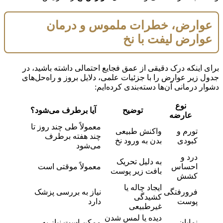
عوارض، خطرات ملموس و درمان
عوارض لیفت با نخ
برای اینکه درک دقیقی از عمق فجایع احتمالی داشته باشید، در
جدول زیر عوارض را با جزئیات علمی، دلایل بروز و راه‌حل‌های
دشوار درمانی آن‌ها دسته‌بندی کرده‌ایم:
نوع
توضیح
آیا برطرف می‌شود؟
عارضه
معمولاً طی چند روز تا
تورم و
واکنش طبیعی
چند هفته برطرف
کبودی
بدن به ورود نخ
می‌شود
درد و
به دلیل تحریک
احساس
معمولاً موقتی است
بافت زیر پوست
کشش
ایجاد چاله یا
فرورفتگی
نیاز به بررسی پزشک
کشیدگی
پوست
دارد
غیرطبیعی
دیده یا لمس شدن
نمایان
ممکن است نیاز به