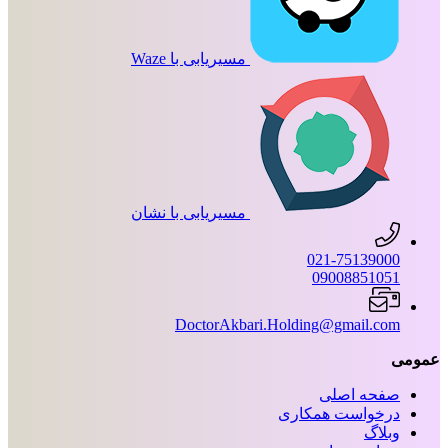
مسیریابی با Waze
مسیریابی با نشان
021-75139000
09008851051
DoctorAkbari.Holding@gmail.com
عمومی
صفحه اصلی
درخواست همکاری
وبلاگ