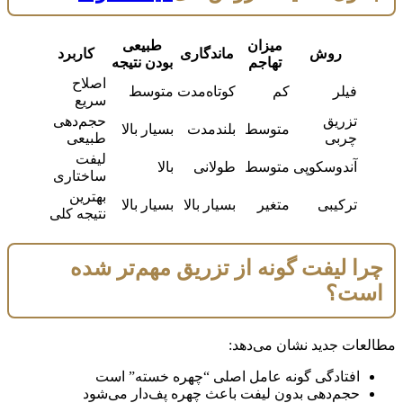
میزان
طبیعی
روش
ماندگاری
کاربرد
تهاجم
بودن نتیجه
اصلاح
فیلر
کم
کوتاه‌مدت
متوسط
سریع
تزریق
حجم‌دهی
متوسط
بلندمدت
بسیار بالا
چربی
طبیعی
لیفت
آندوسکوپی
متوسط
طولانی
بالا
ساختاری
بهترین
ترکیبی
متغیر
بسیار بالا
بسیار بالا
نتیجه کلی
چرا لیفت گونه از تزریق مهم‌تر شده
است؟
مطالعات جدید نشان می‌دهد:
افتادگی گونه عامل اصلی “چهره خسته” است
حجم‌دهی بدون لیفت باعث چهره پف‌دار می‌شود