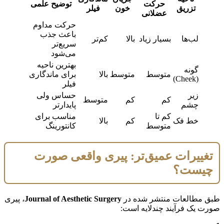
حرکت
توضیح علمی
تزریق
خون
فیلر
عضلانی
حرکت مداوم
باعث جذب
لب‌ها
بسیار زیاد
بالا
کم‌تر
سریع‌تر
می‌شود
بهترین ناحیه
گونه
متوسط
متوسط
بالا
برای ماندگاری
(Cheek)
فیلر
زیر
حساس ولی
کم
کم
متوسط
چشم
پایدارتر
کم تا
مناسب برای
خط فک
کم
بالا
متوسط
کانتورینگ
تغییرات عمیق‌تر: پیری واقعی صورت
چیست؟
طبق مطالعات منتشر شده در
Journal of Aesthetic Surgery
، پیری
صورت یک فرآیند چندلایه است: