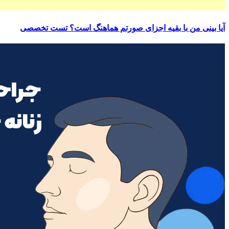
آیا بینی من با بقیه اجزای صورتم هماهنگ است؟ تست تخصصی